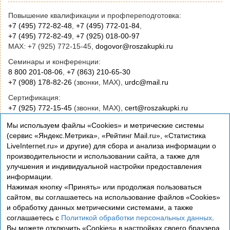
Повышение квалификации и профпереподготовка:
+7 (495) 772-82-48
,
+7 (495) 772-01-84
,
+7 (495) 772-82-49
,
+7 (925) 018-00-97
MAX: +7 (925) 772-15-45,
dogovor@roszakupki.ru
Семинары и конференции:
8 800 201-08-06
,
+7 (863) 210-65-30
+7 (908) 178-82-26
(звонки, MAX),
urdc@mail.ru
Сертификация:
+7 (925) 772-15-45
(звонки, MAX),
cert@roszakupki.ru
Приобретение книг:
Мы используем файлы «Cookies» и метрические системы
+7 (495) 772-00-14
,
institut@roszakupki.ru
(сервис «Яндекс.Метрика», «Рейтинг Mail.ru», «Статистика
LiveInternet.ru» и другие) для сбора и анализа информации о
Консультационные услуги и руководство:
производительности и использовании сайта, а также для
+7 (495) 772-01-83,
institut@roszakupki.ru
улучшения и индивидуальной настройки предоставления
информации.
Нажимая кнопку «Принять» или продолжая пользоваться
сайтом, вы соглашаетесь на использование файлов «Cookies»
и обработку данных метрическими системами, а также
соглашаетесь с
Политикой обработки персональных данных
.
Вы можете отключить «Cookies» в настройках своего браузера.