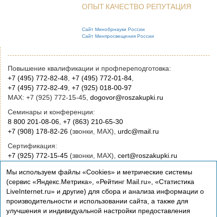
ОПЫТ КАЧЕСТВО РЕПУТАЦИЯ
Сайт Минобрнауки России
Сайт Минпросвещения России
Повышение квалификации и профпереподготовка:
+7 (495) 772-82-48
,
+7 (495) 772-01-84
,
+7 (495) 772-82-49
,
+7 (925) 018-00-97
MAX: +7 (925) 772-15-45,
dogovor@roszakupki.ru
Семинары и конференции:
8 800 201-08-06
,
+7 (863) 210-65-30
+7 (908) 178-82-26
(звонки, MAX),
urdc@mail.ru
Сертификация:
+7 (925) 772-15-45
(звонки, MAX),
cert@roszakupki.ru
Приобретение книг:
Мы используем файлы «Cookies» и метрические системы
+7 (495) 772-00-14
,
institut@roszakupki.ru
(сервис «Яндекс.Метрика», «Рейтинг Mail.ru», «Статистика
LiveInternet.ru» и другие) для сбора и анализа информации о
Консультационные услуги и руководство:
производительности и использовании сайта, а также для
+7 (495) 772-01-83,
institut@roszakupki.ru
улучшения и индивидуальной настройки предоставления